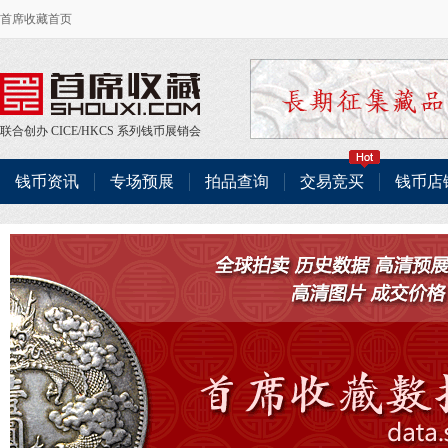
首席收藏首页
联合创办
CICE
/
HKCS
系列钱币展销会
钱币资讯
专场预展
拍品查询
交易竞买
钱币店